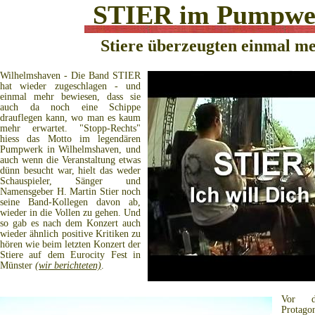
STIER im Pumpwe
Stiere überzeugten einmal m
Wilhelmshaven - Die Band STIER
hat wieder zugeschlagen - und
einmal mehr bewiesen, dass sie
auch da noch eine Schippe
drauflegen kann, wo man es kaum
mehr erwartet. "Stopp-Rechts"
hiess das Motto im legendären
Pumpwerk in Wilhelmshaven, und
auch wenn die Veranstaltung etwas
dünn besucht war, hielt das weder
Schauspieler, Sänger und
Namensgeber H. Martin Stier noch
seine Band-Kollegen davon ab,
wieder in die Vollen zu gehen. Und
so gab es nach dem Konzert auch
wieder ähnlich positive Kritiken zu
hören wie beim letzten Konzert der
Stiere auf dem Eurocity Fest in
Münster
(wir berichteten)
.
Vor d
Protag