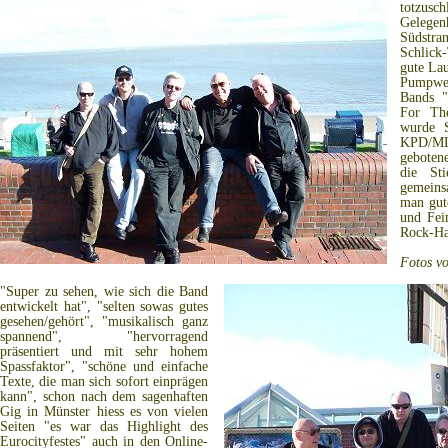
totzus
Gelege
Südstra
Schlick
gute La
Pumpwe
Bands "
For The
wurde 
KPD/M
geboten
die St
gemeins
man gut
und Fei
Rock-Har
Fotos v
"Super zu sehen, wie sich die Band
entwickelt hat", "selten sowas gutes
gesehen/gehört", "musikalisch ganz
spannend", "hervorragend
präsentiert und mit sehr hohem
Spassfaktor", "schöne und einfache
Texte, die man sich sofort einprägen
kann", schon nach dem sagenhaften
Gig in Münster hiess es von vielen
Seiten "es war das Highlight des
Eurocityfestes" auch in den Online-